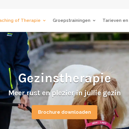
aching of Therapie
Groepstrainingen
Tarieven en
Gezinstherapie
Meer rust en plezier in jullie gezin
Brochure downloaden