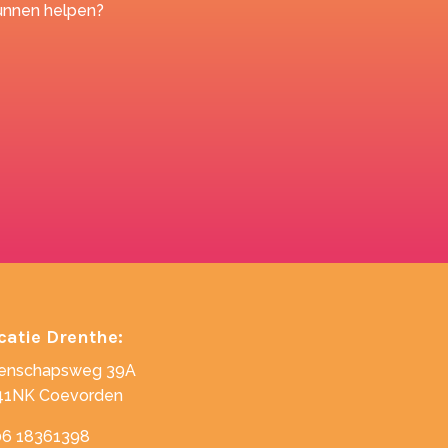
kunnen helpen?
catie Drenthe:
enschapsweg 39A
41NK Coevorden
06 18361398