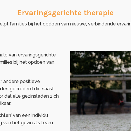
Ervaringsgerichte therapie
helpt families bij het opdoen van nieuwe, verbindende ervari
lp van ervaringsgerichte
milies bij het opdoen van
r andere positieve
rden gecreëerd die naast
r dat alle gezinsleden zich
kaar.
hten’ van een individu
 van het gezin als team