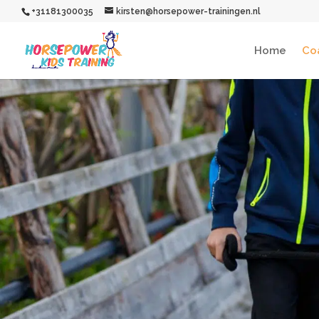
+31181300035
kirsten@horsepower-trainingen.nl
Home
Co